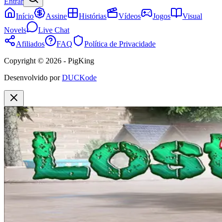
Entrar
Início
Assine
Histórias
Vídeos
Jogos
Visual
Novels
Live Chat
Afiliados
FAQ
Política de Privacidade
Copyright © 2026 - PigKing
Desenvolvido por
DUCKode