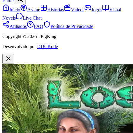
Entrar
Início
Assine
Histórias
Vídeos
Jogos
Visual
Novels
Live Chat
Afiliados
FAQ
Política de Privacidade
Copyright © 2026 - PigKing
Desenvolvido por
DUCKode