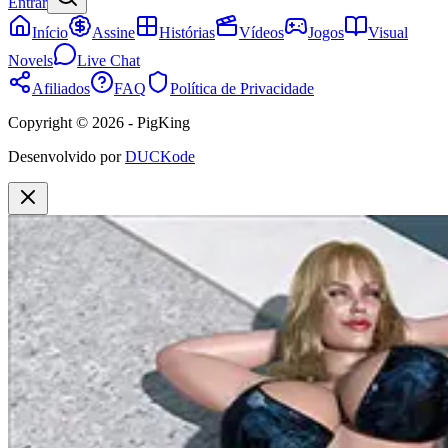
Entrar
Início
Assine
Histórias
Vídeos
Jogos
Visual
Novels
Live Chat
Afiliados
FAQ
Política de Privacidade
Copyright © 2026 - PigKing
Desenvolvido por
DUCKode