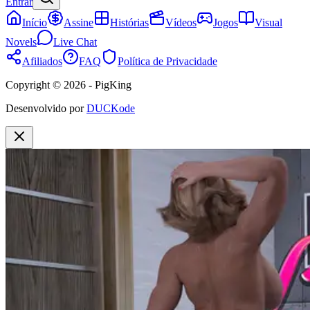
Entrar
Início
Assine
Histórias
Vídeos
Jogos
Visual
Novels
Live Chat
Afiliados
FAQ
Política de Privacidade
Copyright © 2026 - PigKing
Desenvolvido por
DUCKode