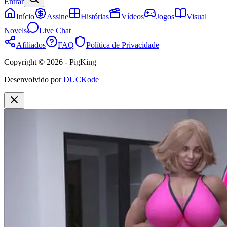
Entrar
Início
Assine
Histórias
Vídeos
Jogos
Visual
Novels
Live Chat
Afiliados
FAQ
Política de Privacidade
Copyright © 2026 - PigKing
Desenvolvido por
DUCKode