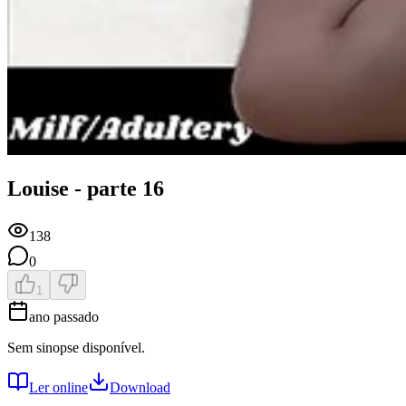
Louise - parte 16
138
0
1
ano passado
Sem sinopse disponível.
Ler online
Download