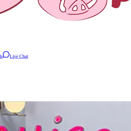
ls
Live Chat