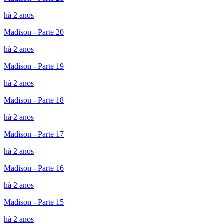
há 2 anos
Madison - Parte 20
há 2 anos
Madison - Parte 19
há 2 anos
Madison - Parte 18
há 2 anos
Madison - Parte 17
há 2 anos
Madison - Parte 16
há 2 anos
Madison - Parte 15
há 2 anos