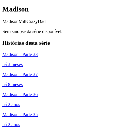
Madison
Madison
Milf
CrazyDad
Sem sinopse da série disponível.
Histórias desta série
Madison - Parte 38
há 3 meses
Madison - Parte 37
há 8 meses
Madison - Parte 36
há 2 anos
Madison - Parte 35
há 2 anos