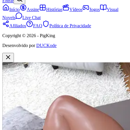
Entrar
Início
Assine
Histórias
Vídeos
Jogos
Visual
Novels
Live Chat
Afiliados
FAQ
Política de Privacidade
Copyright © 2026 - PigKing
Desenvolvido por
DUCKode