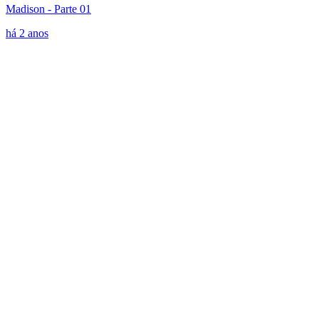
Madison - Parte 01
há 2 anos