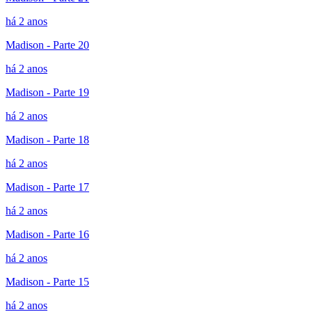
há 2 anos
Madison - Parte 20
há 2 anos
Madison - Parte 19
há 2 anos
Madison - Parte 18
há 2 anos
Madison - Parte 17
há 2 anos
Madison - Parte 16
há 2 anos
Madison - Parte 15
há 2 anos