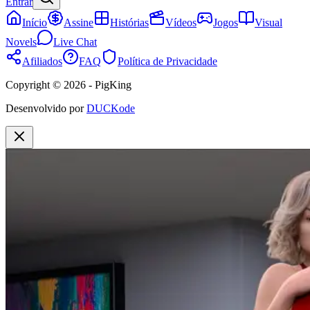
Entrar
Início
Assine
Histórias
Vídeos
Jogos
Visual
Novels
Live Chat
Afiliados
FAQ
Política de Privacidade
Copyright © 2026 - PigKing
Desenvolvido por
DUCKode