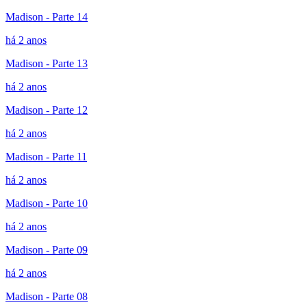
Madison - Parte 14
há 2 anos
Madison - Parte 13
há 2 anos
Madison - Parte 12
há 2 anos
Madison - Parte 11
há 2 anos
Madison - Parte 10
há 2 anos
Madison - Parte 09
há 2 anos
Madison - Parte 08