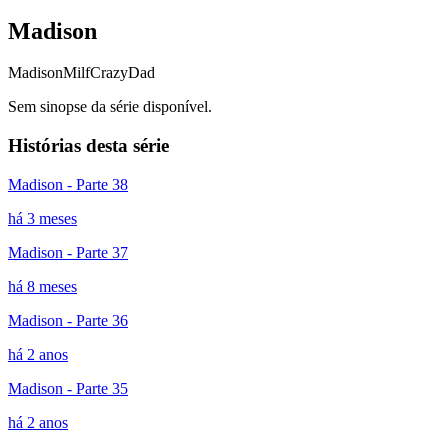
Madison
Madison
Milf
CrazyDad
Sem sinopse da série disponível.
Histórias desta série
Madison - Parte 38
há 3 meses
Madison - Parte 37
há 8 meses
Madison - Parte 36
há 2 anos
Madison - Parte 35
há 2 anos