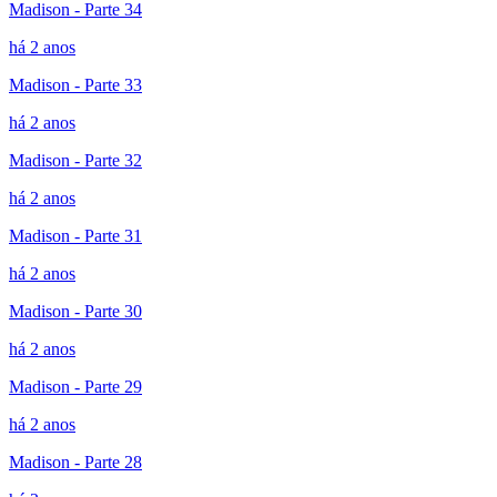
Madison - Parte 34
há 2 anos
Madison - Parte 33
há 2 anos
Madison - Parte 32
há 2 anos
Madison - Parte 31
há 2 anos
Madison - Parte 30
há 2 anos
Madison - Parte 29
há 2 anos
Madison - Parte 28