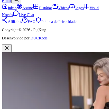
Entrar
Início
Assine
Histórias
Vídeos
Jogos
Visual
Novels
Live Chat
Afiliados
FAQ
Política de Privacidade
Copyright © 2026 - PigKing
Desenvolvido por
DUCKode