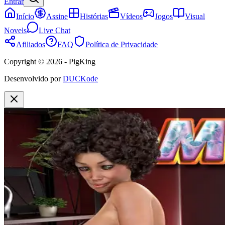
Entrar
Início
Assine
Histórias
Vídeos
Jogos
Visual
Novels
Live Chat
Afiliados
FAQ
Política de Privacidade
Copyright © 2026 - PigKing
Desenvolvido por
DUCKode