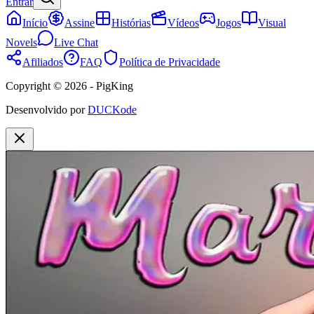
Entrar
Início
Assine
Histórias
Vídeos
Jogos
Visual
Novels
Live Chat
Afiliados
FAQ
Política de Privacidade
Copyright © 2026 - PigKing
Desenvolvido por
DUCKode