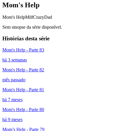
Mom's Help
Mom's Help
Milf
CrazyDad
Sem sinopse da série disponível.
Histórias desta série
Mom's Help - Parte 83
há 3 semanas
Mom's Help - Parte 82
mês passado
Mom's Help - Parte 81
há 7 meses
Mom's Help - Parte 80
há 9 meses
Mom’s Help - Parte 79