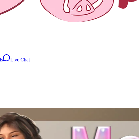
ls
Live Chat