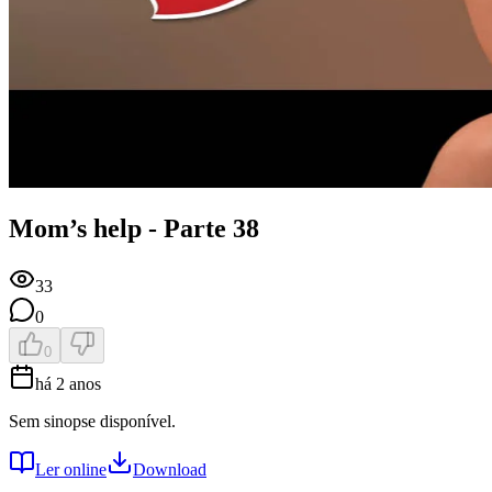
Mom’s help - Parte 38
33
0
0
há 2 anos
Sem sinopse disponível.
Ler online
Download