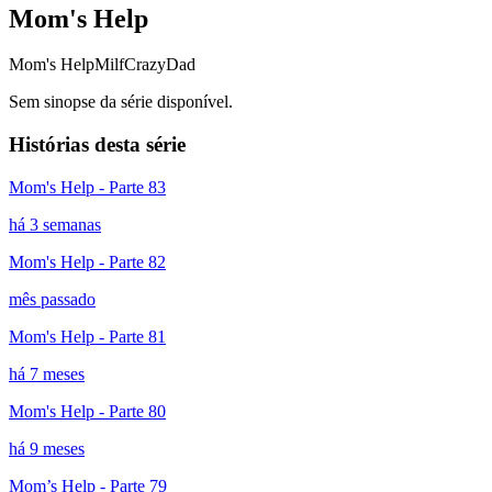
Mom's Help
Mom's Help
Milf
CrazyDad
Sem sinopse da série disponível.
Histórias desta série
Mom's Help - Parte 83
há 3 semanas
Mom's Help - Parte 82
mês passado
Mom's Help - Parte 81
há 7 meses
Mom's Help - Parte 80
há 9 meses
Mom’s Help - Parte 79