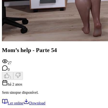
Mom’s help - Parte 54
27
0
1
há 2 anos
Sem sinopse disponível.
Ler online
Download