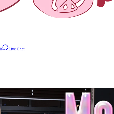
ls
Live Chat