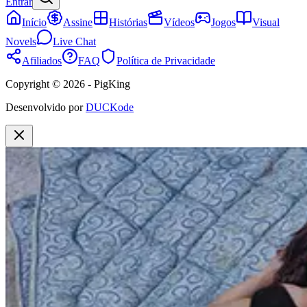
Entrar
Início
Assine
Histórias
Vídeos
Jogos
Visual
Novels
Live Chat
Afiliados
FAQ
Política de Privacidade
Copyright © 2026 - PigKing
Desenvolvido por
DUCKode