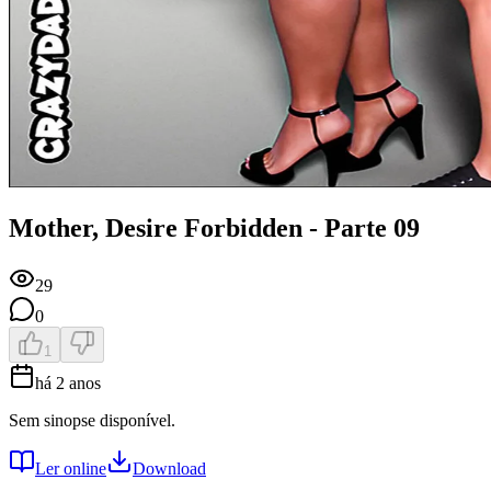
Mother, Desire Forbidden - Parte 09
29
0
1
há 2 anos
Sem sinopse disponível.
Ler online
Download