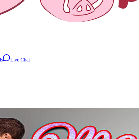
ls
Live Chat