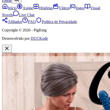
Entrar
Início
Assine
Histórias
Vídeos
Jogos
Visual
Novels
Live Chat
Afiliados
FAQ
Política de Privacidade
Copyright © 2026 - PigKing
Desenvolvido por
DUCKode