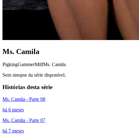
Ms. Camila
Pigking
Gammer
Milf
Ms. Camila
Sem sinopse da série disponível.
Histórias desta série
Ms. Camila - Parte 08
há 6 meses
Ms. Camila - Parte 07
há 7 meses