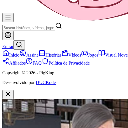
Entrar
Início
Assine
Histórias
Vídeos
Jogos
Visual Nove
Afiliados
FAQ
Política de Privacidade
Copyright © 2026 - PigKing
Desenvolvido por
DUCKode