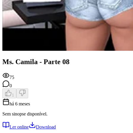
Ms. Camila - Parte 08
75
0
1
há 6 meses
Sem sinopse disponível.
Ler online
Download