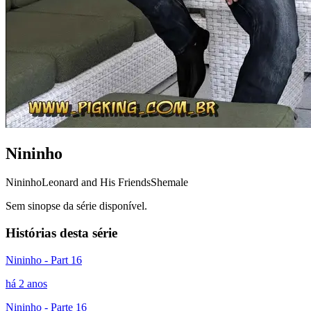
Nininho
Nininho
Leonard and His Friends
Shemale
Sem sinopse da série disponível.
Histórias desta série
Nininho - Part 16
há 2 anos
Nininho - Parte 16