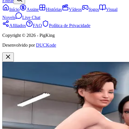
Entrar
Início
Assine
Histórias
Vídeos
Jogos
Visual
Novels
Live Chat
Afiliados
FAQ
Política de Privacidade
Copyright © 2026 - PigKing
Desenvolvido por
DUCKode