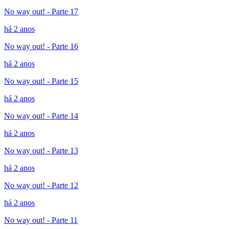
No way out! - Parte 17
há 2 anos
No way out! - Parte 16
há 2 anos
No way out! - Parte 15
há 2 anos
No way out! - Parte 14
há 2 anos
No way out! - Parte 13
há 2 anos
No way out! - Parte 12
há 2 anos
No way out! - Parte 11