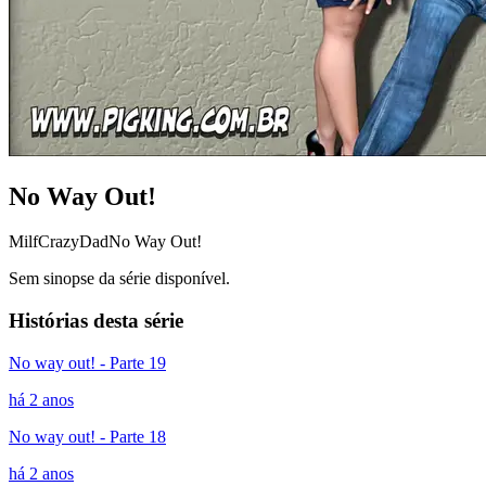
No Way Out!
Milf
CrazyDad
No Way Out!
Sem sinopse da série disponível.
Histórias desta série
No way out! - Parte 19
há 2 anos
No way out! - Parte 18
há 2 anos