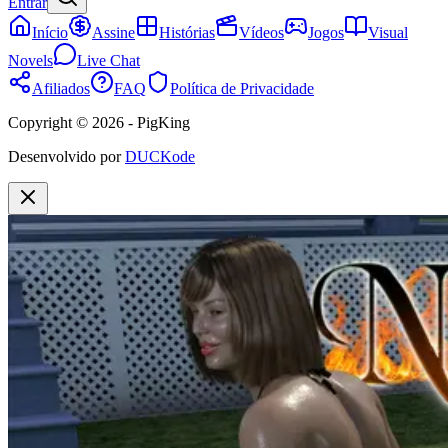
Entrar
Início
Assine
Histórias
Vídeos
Jogos
Visual
Novels
Live Chat
Afiliados
FAQ
Política de Privacidade
Copyright © 2026 - PigKing
Desenvolvido por
DUCKode