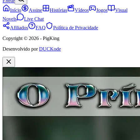
Entrar
Início
Assine
Histórias
Vídeos
Jogos
Visual
Novels
Live Chat
Afiliados
FAQ
Política de Privacidade
Copyright © 2026 - PigKing
Desenvolvido por
DUCKode