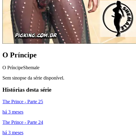
O Príncipe
O Príncipe
Shemale
Sem sinopse da série disponível.
Histórias desta série
The Prince - Parte 25
há 3 meses
The Prince - Parte 24
há 3 meses