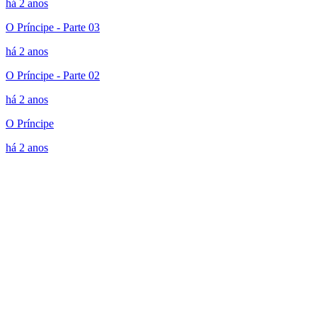
há 2 anos
O Príncipe - Parte 03
há 2 anos
O Príncipe - Parte 02
há 2 anos
O Príncipe
há 2 anos