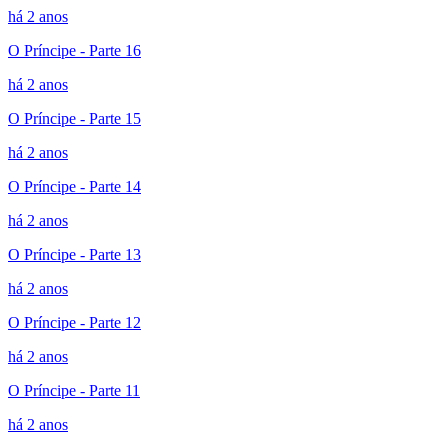
há 2 anos
O Príncipe - Parte 16
há 2 anos
O Príncipe - Parte 15
há 2 anos
O Príncipe - Parte 14
há 2 anos
O Príncipe - Parte 13
há 2 anos
O Príncipe - Parte 12
há 2 anos
O Príncipe - Parte 11
há 2 anos