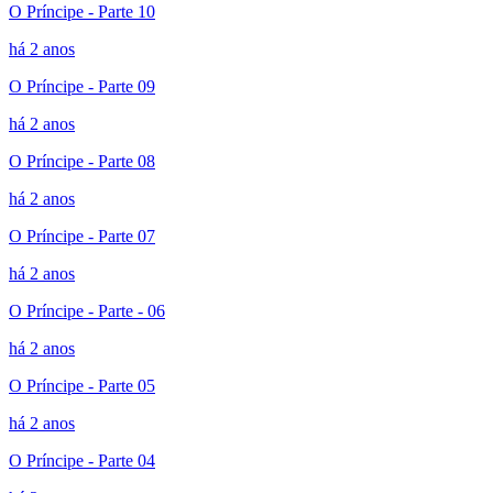
O Príncipe - Parte 10
há 2 anos
O Príncipe - Parte 09
há 2 anos
O Príncipe - Parte 08
há 2 anos
O Príncipe - Parte 07
há 2 anos
O Príncipe - Parte - 06
há 2 anos
O Príncipe - Parte 05
há 2 anos
O Príncipe - Parte 04