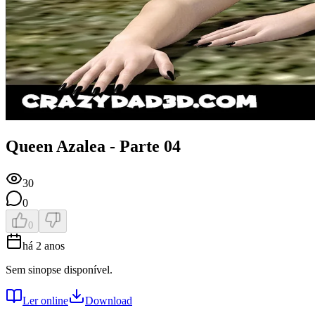
Queen Azalea - Parte 04
30
0
0
há 2 anos
Sem sinopse disponível.
Ler online
Download