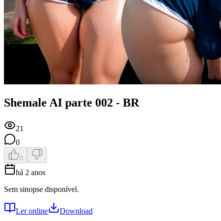
Shemale AI parte 002 - BR
21
0
0
há 2 anos
Sem sinopse disponível.
Ler online
Download