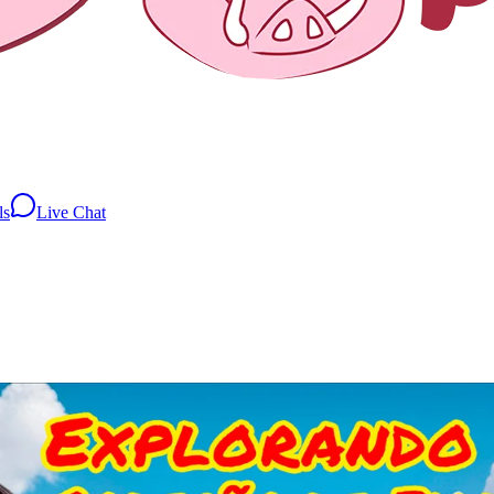
ls
Live Chat