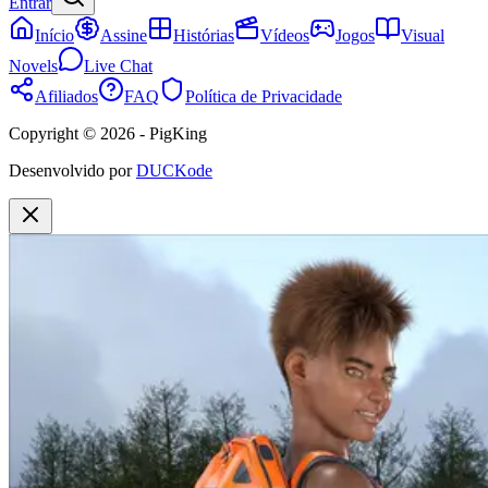
Entrar
Início
Assine
Histórias
Vídeos
Jogos
Visual
Novels
Live Chat
Afiliados
FAQ
Política de Privacidade
Copyright © 2026 - PigKing
Desenvolvido por
DUCKode