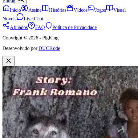
Entrar
Início
Assine
Histórias
Vídeos
Jogos
Visual
Novels
Live Chat
Afiliados
FAQ
Política de Privacidade
Copyright © 2026 - PigKing
Desenvolvido por
DUCKode