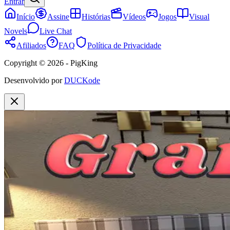
Entrar
Início
Assine
Histórias
Vídeos
Jogos
Visual
Novels
Live Chat
Afiliados
FAQ
Política de Privacidade
Copyright © 2026 - PigKing
Desenvolvido por
DUCKode