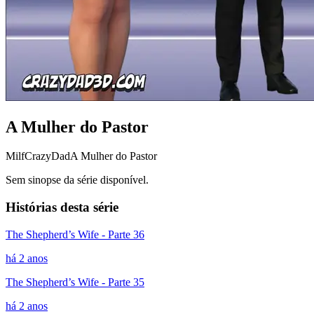
A Mulher do Pastor
Milf
CrazyDad
A Mulher do Pastor
Sem sinopse da série disponível.
Histórias desta série
The Shepherd’s Wife - Parte 36
há 2 anos
The Shepherd’s Wife - Parte 35
há 2 anos