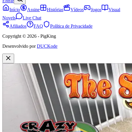
Entrar
Início
Assine
Histórias
Vídeos
Jogos
Visual
Novels
Live Chat
Afiliados
FAQ
Política de Privacidade
Copyright © 2026 - PigKing
Desenvolvido por
DUCKode