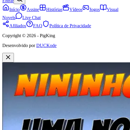
Entrar
Início
Assine
Histórias
Vídeos
Jogos
Visual
Novels
Live Chat
Afiliados
FAQ
Política de Privacidade
Copyright © 2026 - PigKing
Desenvolvido por
DUCKode