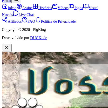
Entrar
Início
Assine
Histórias
Vídeos
Jogos
Visual
Novels
Live Chat
Afiliados
FAQ
Política de Privacidade
Copyright © 2026 - PigKing
Desenvolvido por
DUCKode