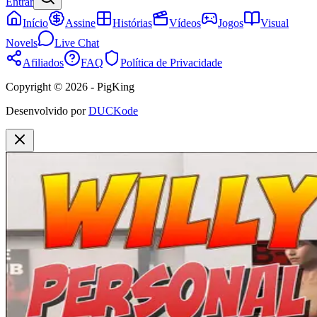
Entrar
Início
Assine
Histórias
Vídeos
Jogos
Visual
Novels
Live Chat
Afiliados
FAQ
Política de Privacidade
Copyright © 2026 - PigKing
Desenvolvido por
DUCKode