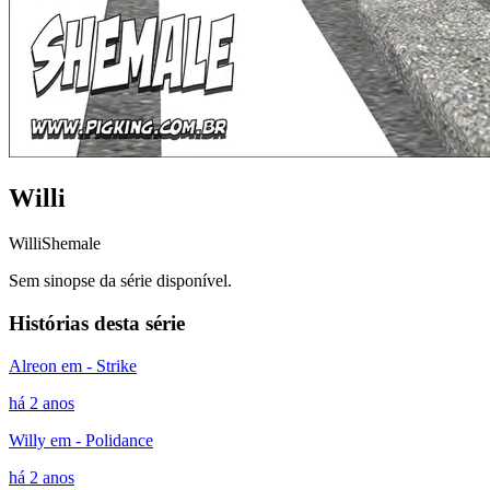
Willi
Willi
Shemale
Sem sinopse da série disponível.
Histórias desta série
Alreon em - Strike
há 2 anos
Willy em - Polidance
há 2 anos